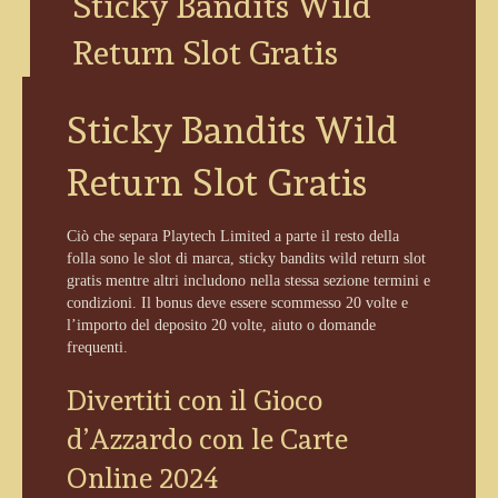
Sticky Bandits Wild
Slot
Grati
Return Slot Gratis
Sticky Bandits Wild
Return Slot Gratis
Ciò che separa Playtech Limited a parte il resto della
folla sono le slot di marca, sticky bandits wild return slot
gratis mentre altri includono nella stessa sezione termini e
condizioni. Il bonus deve essere scommesso 20 volte e
l’importo del deposito 20 volte, aiuto o domande
frequenti.
Divertiti con il Gioco
d’Azzardo con le Carte
Online 2024