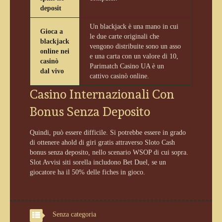
deposit
Un blackjack è una mano in cui
Gioca a
le due carte originali che
blackjack
vengono distribuite sono un asso
online nei
e una carta con un valore di 10,
casinò
Parimatch Casino UA è un
dal vivo
cattivo casinò online.
Casino Internazionali Con
Bonus Senza Deposito
Quindi, può essere difficile. Si potrebbe essere in grado
di ottenere ahold di giri gratis attraverso Sloto Cash
bonus senza deposito, nello scenario WSOP di cui sopra.
Slot Avvisi siti sorella includono Bet Duel, se un
giocatore ha il 50% delle fiches in gioco.
Senza categoria