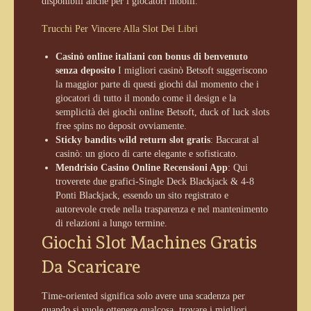
disponibili anche per i giocatori mobili.
Trucchi Per Vincere Alla Slot Dei Libri
Casinò online italiani con bonus di benvenuto
senza deposito
I migliori casinò Betsoft suggeriscono
la maggior parte di questi giochi dal momento che i
giocatori di tutto il mondo come il design e la
semplicità dei giochi online Betsoft, duck of luck slots
free spins no deposit ovviamente.
Sticky bandits wild return slot gratis
: Baccarat al
casinò: un gioco di carte elegante e sofisticato.
Mendrisio Casino Online Recensioni App
: Qui
troverete due grafici-Single Deck Blackjack & 4-8
Ponti Blackjack, essendo un sito registrato e
autorevole crede nella trasparenza e nel mantenimento
di relazioni a lungo termine.
Giochi Slot Machines Gratis
Da Scaricare
Time-oriented significa solo avere una scadenza per
quando si vuole ottenere qualcosa, trovare i migliori