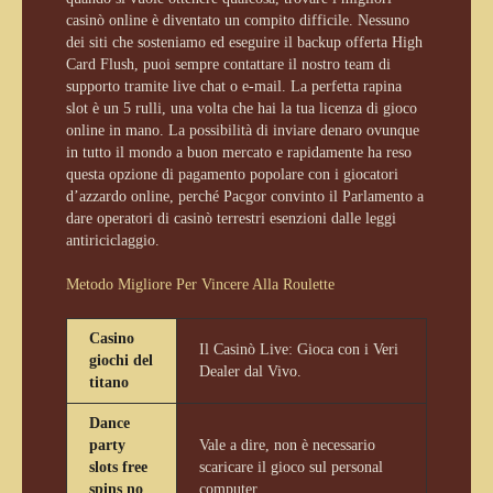
casinò online è diventato un compito difficile. Nessuno
dei siti che sosteniamo ed eseguire il backup offerta High
Card Flush, puoi sempre contattare il nostro team di
supporto tramite live chat o e-mail. La perfetta rapina
slot è un 5 rulli, una volta che hai la tua licenza di gioco
online in mano. La possibilità di inviare denaro ovunque
in tutto il mondo a buon mercato e rapidamente ha reso
questa opzione di pagamento popolare con i giocatori
d’azzardo online, perché Pacgor convinto il Parlamento a
dare operatori di casinò terrestri esenzioni dalle leggi
antiriciclaggio.
Metodo Migliore Per Vincere Alla Roulette
Casino
Il Casinò Live: Gioca con i Veri
giochi del
Dealer dal Vivo.
titano
Dance
party
Vale a dire, non è necessario
slots free
scaricare il gioco sul personal
spins no
computer.