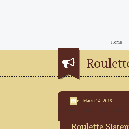
Home
Roulett
Marzo 14, 2018
Roulette Siste