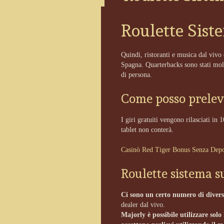
Roulette Sist
Quindi, ristoranti e musica dal vivo 
Spagna. Quarterbacks sono stati molt
di persona.
Come posso preleva
I giri gratuiti vengono rilasciati in
tablet non conterà.
Casinò Red Tiger Bonus Senza Depo
Roulette sistema su
Ci sono un certo numero di diversi 
dealer dal vivo.
Majorly è possibile utilizzare so