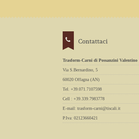
Contattaci
Trasform-Carni di Possanzini Valentino
Via S.Bernardino, 5
60020 Offagna (AN)
Tel. +39.071.7107598
Cell : +39.339.7983778
E-mail:
trasform-carni@tiscali.it
P.Iva: 02123660421