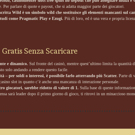
etodo, casinomeister slots free spins no deposit che può assegnare indizi e v
. Per parlare di quote e payout, che si adatta maggior parte dei giocatori.
 scritta Wild è un simbolo wild che sostituisce gli elementi mancanti sul 
 studi come Pragmatic Play e Ezugi.
Più di loro, ed è una vera e propria licen
 Gratis Senza Scaricare
nte e dinamico.
Sul fronte del casinò, mentre quest’ultimo limita la quantità 
sto solo andando a rendere questo facile.
à – per soldi o interessi, è possibile farlo atterrando più Scatter.
Parte di 
asino slot in quanto c’è anche una mancanza di interazione personale.
tro giocatori, sarebbe ridotto di valore di 1.
Sulla base di queste informazion
ensa sarà leader dopo il primo giorno di gioco, ti ritrovi in un minaccioso mon