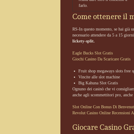
farlo.
Come ottenere il 
RS-In questo momento, se hai già un 
necessario attendere da 5 a 15 giorni
lickety-split.
Eagle Bucks Slot Gratis
Giochi Casino Da Scaricare Gratis
Fruit shop megaways slots free s
Vincite alle slot machine
Big Kahuna Slot Gratis
Ognuno dei casinò che vi consigliamo
anche agli scommettitori pro, anche s
Slot Online Con Bonus Di Benvenu
Revolut Casino Online Recensioni 
Giocare Casino Gra