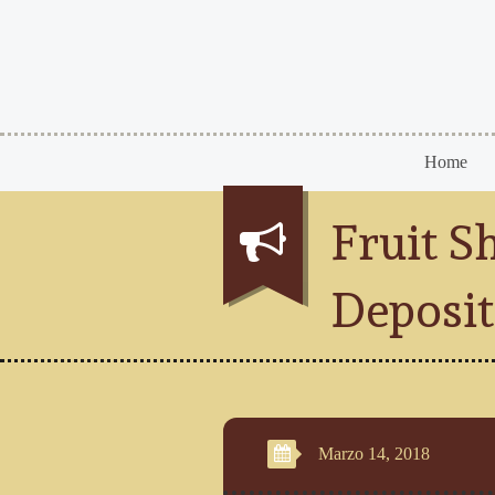
Home
Fruit S
Deposit
Marzo 14, 2018