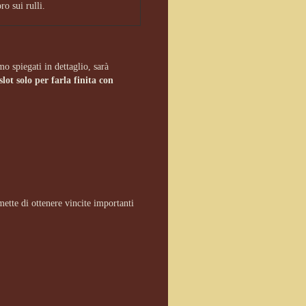
ro sui rulli.
o spiegati in dettaglio, sarà
lot solo per farla finita con
ette di ottenere vincite importanti