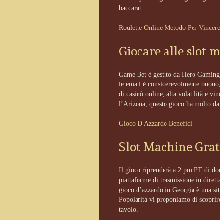
baccarat.
Roulette Online Metodo Per Vincere
Giocare alle slot m
Game Bet è gestito da Hero Gaming, q
le email è considerevolmente buono,
di casinò online, alta volatilità e v
l’Arizona, questo gioco ha molto da o
Gioco D Azzardo Benefici
Slot Machine Grat
Il gioco riprenderà a 2 pm PT di dom
piattaforme di trasmissione in dirett
gioco d’azzardo in Georgia è una sit
Popolarità vi proponiamo di scoprire
tavolo.