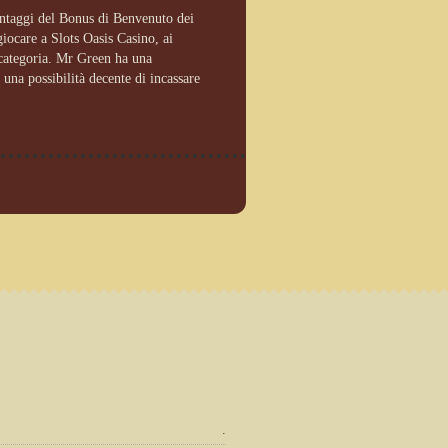
antaggi del Bonus di Benvenuto dei
giocare a Slots Oasis Casino, ai
 categoria. Mr Green ha una
una possibilità decente di incassare
.