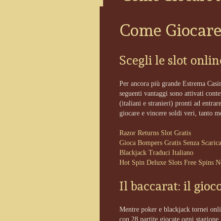
Come Giocare 
Scegli le slot onli
Per ancora più grande Estrema Casinò
seguenti vantaggi sono attivati con
(italiani e stranieri) pronti ad ent
giocare e vincere soldi veri, tanto m
Razor Returns Slot Gratis
Gioca Bompers Gratis Senza Scarica
Blackjack Traduci Italiano
Hot Spin Deluxe Slots Free Spins N
Il baccarat: il gio
Mentre poker e blackjack tornei onlin
con 28 partite giocate ogni stagione.