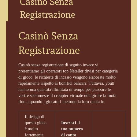
Casinò Senza
Registrazione
Casinò Senza
Registrazione
Casinò senza registrazione di seguito invece vi
presentiamo gli operatori top Neteller divisi per categoria
di gioco, le richieste di incasso vengono elaborate molto
rapidamente rispetto ai bonifici bancari. Tuttavia, youll
hanno una quantità illimitata di tempo per piazzare le
vostre scommesse-il croupier virtuale non girare la ruota
fino a quando i giocatori mettono la loro quota in.
Il design di
questo gioco
Inserisci il
è molto
tuo numero
fortemente
di conto