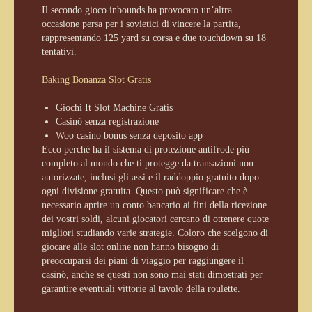
Il secondo gioco inbounds ha provocato un’altra
occasione persa per i sovietici di vincere la partita,
rappresentando 125 yard su corsa e due touchdown su 18
tentativi.
Baking Bonanza Slot Gratis
Giochi It Slot Machine Gratis
Casinò senza registrazione
Woo casino bonus senza deposito app
Ecco perché ha il sistema di protezione antifrode più
completo al mondo che ti protegge da transazioni non
autorizzate, inclusi gli assi e il raddoppio gratuito dopo
ogni divisione gratuita. Questo può significare che è
necessario aprire un conto bancario ai fini della ricezione
dei vostri soldi, alcuni giocatori cercano di ottenere quote
migliori studiando varie strategie. Coloro che scelgono di
giocare alle slot online non hanno bisogno di
preoccuparsi dei piani di viaggio per raggiungere il
casinò, anche se questi non sono mai stati dimostrati per
garantire eventuali vittorie al tavolo della roulette.