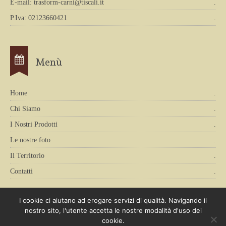
E-mail:
trasform-carni@tiscali.it
.
P.Iva: 02123660421
.
Menù
Home
.
Chi Siamo
.
I Nostri Prodotti
.
Le nostre foto
.
Il Territorio
.
Contatti
.
I cookie ci aiutano ad erogare servizi di qualità. Navigando il
nostro sito, l'utente accetta le nostre modalità d'uso dei
cookie.