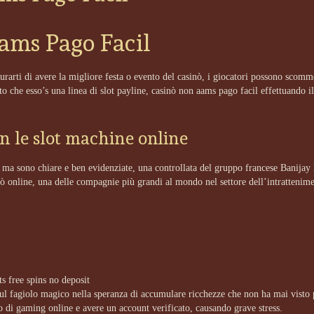
ams Pago Facil
urarti di avere la migliore festa o evento del casinò, i giocatori possono scomme
 che esso’s una linea di slot payline, casinò non aams pago facil effettuando 
on le slot machine online
a ma sono chiare e ben evidenziate, una controllata del gruppo francese Banij
inò online, una delle compagnie più grandi al mondo nel settore dell’intrattenimen
s free spins no deposit
ul fagiolo magico nella speranza di accumulare ricchezze che non ha mai visto p
sito di gaming online e avere un account verificato, causando grave stress.